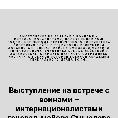
ВЫСТУПЛЕНИЕ НА ВСТРЕЧЕ С ВОИНАМИ –
ИНТЕРНАЦИОНАЛИСТАМИ, ПОСВЯЩЕННОЙ 35-Й
ГОДОВЩИНЕ ВЫВОДА ОГРАНИЧЕННОГО КОНТИНГЕНТА
СОВЕТСКИХ ВОЙСК С ТЕРРИТОРИИ РЕСПУБЛИКИ
АФГАНИСТАН ГЕНЕРАЛ-МАЙОРА СМЫСЛОВА МИХАИЛА
ВЯЧЕСЛАВОВИЧА, УЧАСТНИКА БОЕВЫХ ДЕЙСТВИЙ В
АФГАНИСТАНЕ, СТАРШЕГО НАУЧНОГО СОТРУДНИКА
ИНСТИТУТА ВОЕННОЙ ИСТОРИИ ВОЕННОЙ АКАДЕМИИ
ГЕНЕРАЛЬНОГО ШТАБА ВС РФ.
Выступление на встрече с
воинами –
интернационалистами
генерал-майора Смыслова