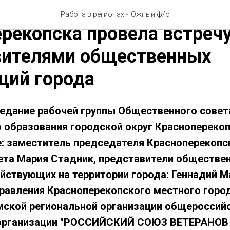
группа общественного сов
Работа в регионах - Южный ф/о
рекопска провела встречу
вителями общественных
ций города
едание рабочей группы Общественного совет
 образования городской округ Красноперекоп
е: заместитель председателя Красноперекопс
ета Мария Стадник, представители обществе
ействующих на территории города: Геннадий 
равления Красноперекопского местного горо
ской региональной организации общероссий
организации "РОССИЙСКИЙ СОЮЗ ВЕТЕРАНОВ