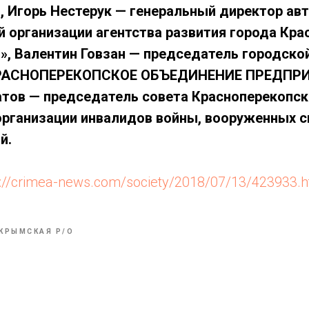
Игорь Нестерук — генеральный директор ав
 организации агентства развития города Кра
 Валентин Говзан — председатель городско
"КРАСНОПЕРЕКОПСКОЕ ОБЪЕДИНЕНИЕ ПРЕДПР
тов — председатель совета Красноперекопск
рганизации инвалидов войны, вооруженных си
й.
s://crimea-news.com/society/2018/07/13/423933.h
КРЫМСКАЯ Р/О