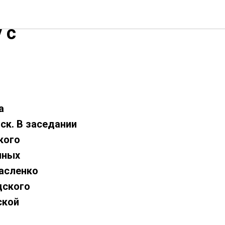
ета
 с
а
ск. В заседании
кого
нных
Масленко
дского
ской