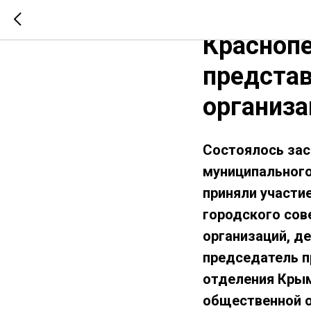
Рабочая 
Краснопе
предста
организа
Состоялось зас
муниципального
приняли участи
городского сов
организаций, д
председатель п
отделения Крым
общественной 