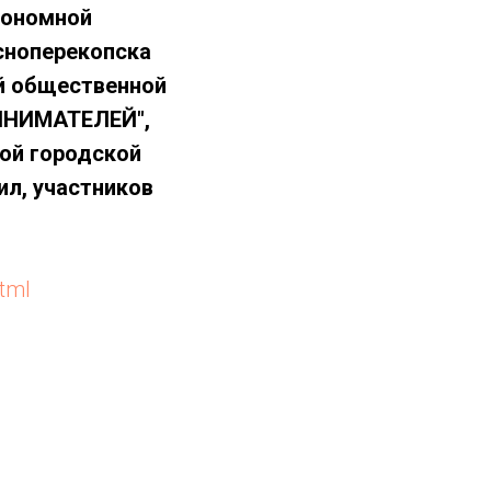
тономной
сноперекопска
й общественной
ИНИМАТЕЛЕЙ",
ой городской
л, участников
tml