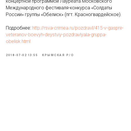
концертной программой Лауреата Московского
Международного фестиваля-конкурса «Солдаты
России» группы «Обелиск» (пгт. Красногвардейское).
Подробнее:
http://rsva-crimea.ru/pozdravl/415-v-gaspre-
veteranov-boevyh-deystviy-pozdravlyala-gruppa-
obelisk.html
2018-07-02 13:55
КРЫМСКАЯ Р/О