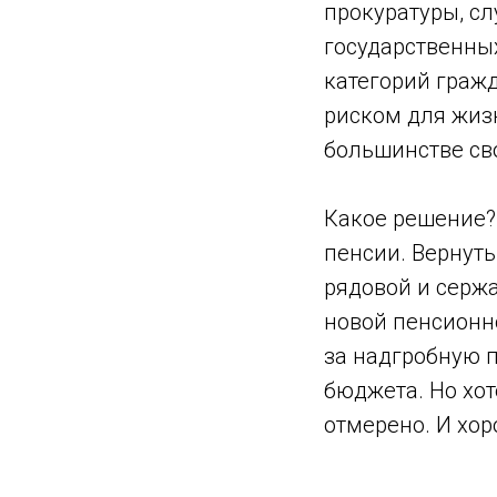
прокуратуры, с
государственны
категорий гражд
риском для жизн
большинстве сво
Какое решение?
пенсии. Вернут
рядовой и сержа
новой пенсионно
за надгробную п
бюджета. Но хот
отмерено. И хор