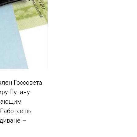
лен Госсовета
ру Путину
отающим
 Работаешь
 диване –