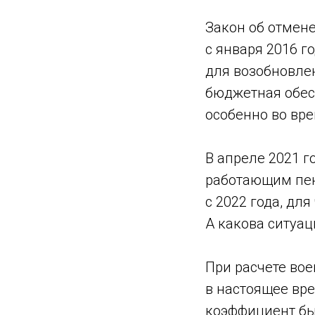
Закон об отмен
с января 2016 г
для возобновле
бюджетная обесп
особенно во вр
В апреле 2021 г
работающим пен
с 2022 года, дл
А какова ситуа
При расчете во
в настоящее вре
коэффициент бы