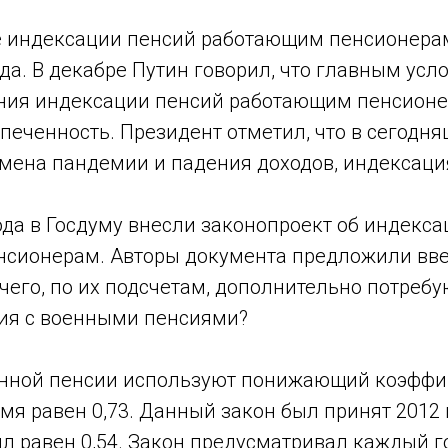
е индексации пенсий работающим пенсионера
ода. В декабре Путин говорил, что главным усл
ния индексации пенсий работающим пенсионе
еченность. Президент отметил, что в сегодня
емена пандемии и падения доходов, индексаци
ода в Госдуму внесли законопроект об индекс
сионерам. Авторы документа предложили вве
я чего, по их подсчетам, дополнительно потреб
ция с военными пенсиями?
енной пенсии используют понижающий коэффи
мя равен 0,73. Данный закон был принят 2012 
л равен 0,54. Закон предусматривал каждый г