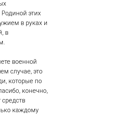
ых
 Родиной этих
ужием в руках и
, в
м.
ете военной
м случае, это
ди, которые по
асибо, конечно,
 средств
лько каждому