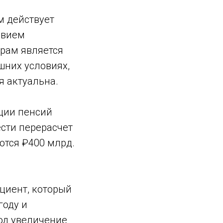
м действует
овием
рам является
шних условиях,
я актуальна.
ации пенсий
сти перерасчет
уются ₽400 млрд.
циент, который
году и
од увеличение