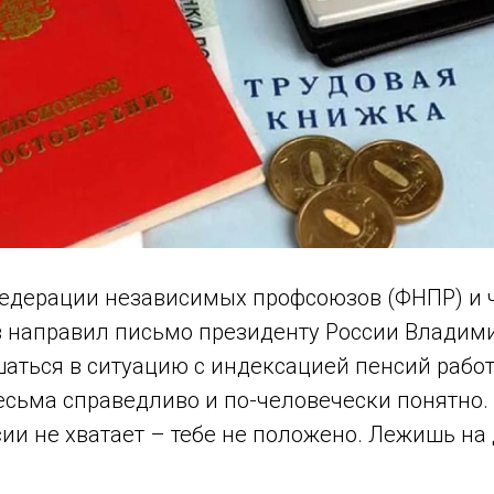
едерации независимых профсоюзов (ФНПР) и ч
направил письмо президенту России Владими
шаться в ситуацию с индексацией пенсий раб
есьма справедливо и по-человечески понятно.
сии не хватает – тебе не положено. Лежишь на