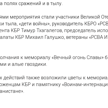
 полях сражений и в тылу.
ями мероприятия стали участники Великой От
и тыла, «дети войны», руководитель КБРО «РСВ
нта КБР Тимур Тхагалегов, председатель испо
алаты КБР Михаил Галушко, ветераны «РСВА И
олчания к мемориалу «Вечный огонь Славы» 
ми и алые гвоздики.
х действий также возложили цветы к мемориа
роженцам КБР и памятнику «Воинам-интернац
анистане».