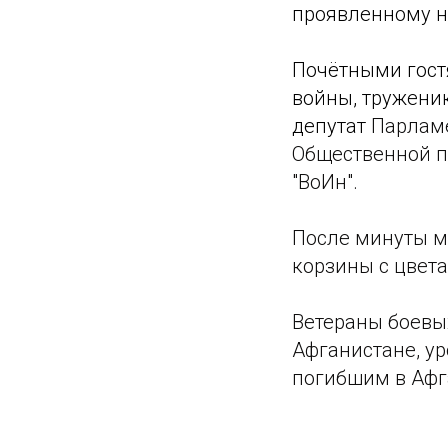
проявленному на
Почётными гост
войны, труженик
депутат
Парламе
Общественной п
"ВоИн".
После минуты м
корзины с цвета
Ветераны боевы
Афганистане, у
погибшим в Афг