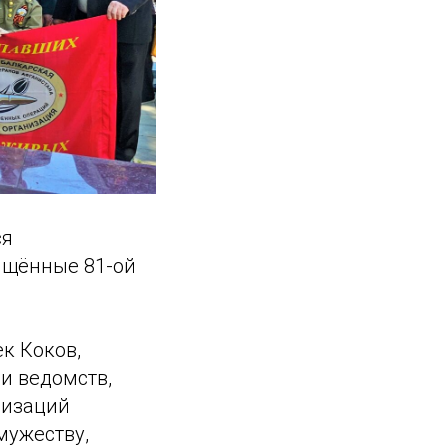
ся
ящённые 81-ой
к Коков,
и ведомств,
низаций
мужеству,