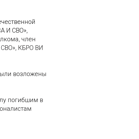
ечественной
А И СВО»,
лкома, член
 СВО», КБРО ВИ
были возложены
лу погибшим в
ионалистам