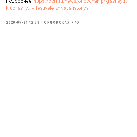
Подробнее:
https://obl1.ru/news/orlovchan-priglashayut-
k-uchastiyu-v-festivale-zhivaya-istoriya
2020-05-21 12:58
ОРЛОВСКАЯ Р/О