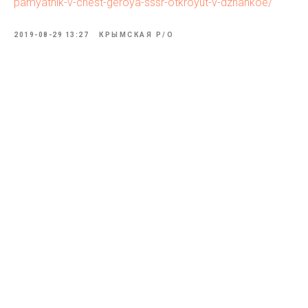
pamyatnik-v-chest-geroya-sssr-otkroyut-v-dzhankoe/
2019-08-29 13:27
КРЫМСКАЯ Р/О