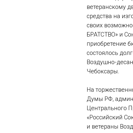
ветеранскому д
средства на изг
своих возможно
БРАТСТВО» и Со
приобретение бю
состоялось дол
Воздушно-десан
Чебоксары.
На торжественн
Думы РФ, админ
Центрального П
«Российский Со
и ветераны Воз