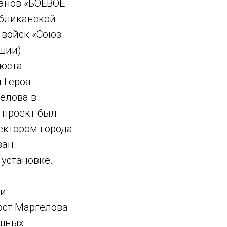
анов «БОЕВОЕ
убликанской
 войск «Союз
шии)
бюста
 Героя
елова в
 проект был
ектором города
ван
установке.
 и
юст Маргелова
ушных