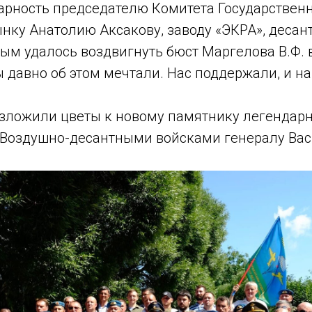
арность председателю Комитета Государствен
нку Анатолию Аксакову, заводу «ЭКРА», десан
ым удалось воздвигнуть бюст Маргелова В.Ф. 
 давно об этом мечтали. Нас поддержали, и н
зложили цветы к новому памятнику легендар
Воздушно-десантными войсками генералу Ва