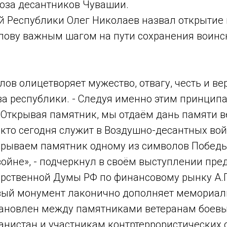
юза десантников Чувашии.
й Республики Олег Николаев назвал открытие
лову важным шагом на пути сохранения воинс
ов олицетворяет мужество, отвагу, честь и вер
ва республики. - Следуя именно этим принцип
 Открывая памятник, мы отдаём дань памяти в
 кто сегодня служит в Воздушно-десантных вой
крываем памятник одному из символов Победы
ойне», - подчеркнул в своём выступлении пре
рственной Думы РФ по финансовому рынку А.Г.
овый монумент лаконично дополняет мемориа
становлен между памятниками ветеранам боевы
анистан и участникам контртеррористических 