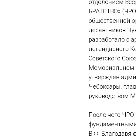
отделением Все
БРАТСТВО» (ЧРО
общественной о
десантников Чу
разработало с а
легендарного К
Советского Сою
Мемориальном па
утвержден адми
Чебоксары, гла
руководством М
После чего ЧРО
фундаментными 
В.Ф. Благодаря