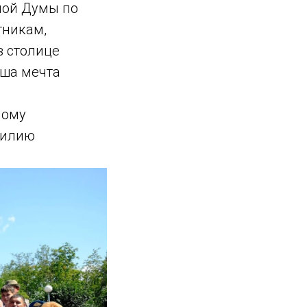
ной Думы по
тникам,
в столице
аша мечта
ному
силию