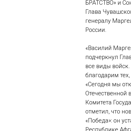
БРАТСТВО» и Со
Глава Чувашско
генералу Марге
России.
«Василий Маргел
подчеркнул Гла
все виды войск.
благодарим тех,
«Сегодня мы от
Отечественной в
Комитета Госуда
отметил, что н
«Победа»: он у
Республике Афг