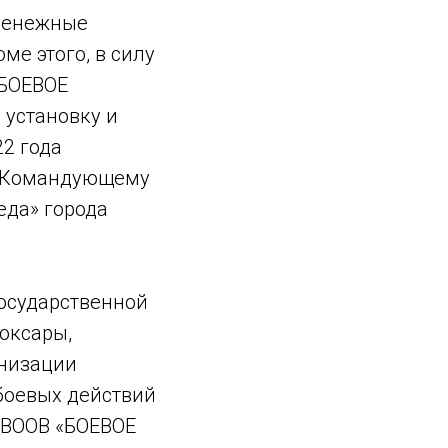
 денежные
ме этого, в силу
«БОЕВОЕ
 установку и
22 года
у Командующему
да» города
осударственной
оксары,
анизации
боевых действий
 ВООВ «БОЕВОЕ