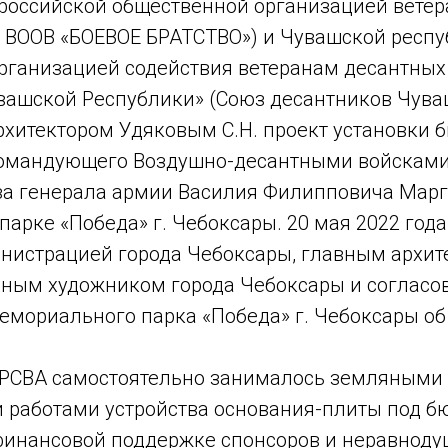
российской общественной организацией ветер
 ВООВ «БОЕВОЕ БРАТСТВО») и Чувашской респ
рганизацией содействия ветеранам десантных
вашской Республики» (Союз десантников Чува
рхитектором Удяковым С.Н. проект установки 
омандующего Воздушно-десантными войсками
за генерала армии Василия Филипповича Марг
рке «Победа» г. Чебоксары. 20 мая 2022 года
нистрацией города Чебоксары, главным архит
вным художником города Чебоксары и согласо
емориального парка «Победа» г. Чебоксары об 
 РСВА самостоятельно занималось земляными
работами устройства основания-плиты под б
 финансовой поддержке спонсоров и неравнод