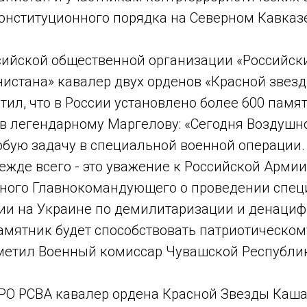
онституционного порядка на Северном Кавказ
ийской общественной организации «Российск
истана» кавалер двух орденов «Красной звезд
ил, что в России установлено более 600 памя
в легендарному Маргелову: «Сегодня Воздушн
собую задачу в специальной военной операции
ежде всего - это уважение к Российской Арми
ного Главнокомандующего о проведении спе
ии на Украине по демилитаризации и денациф
памятник будет способствовать патриотическо
тметил Военный комиссар Чувашской Республик
РО РСВА кавалер ордена Красной Звезды Каша