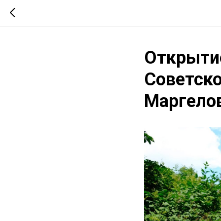
Открытие
Советско
Маргелов