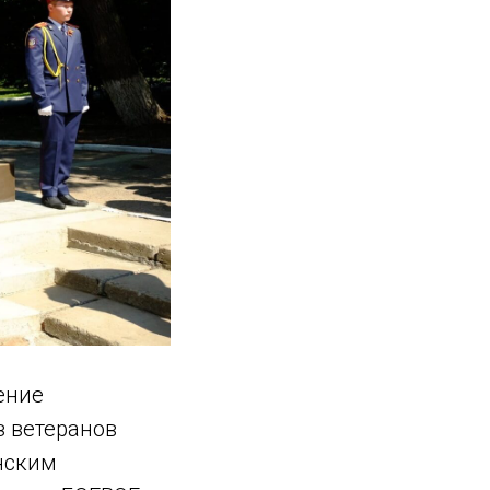
ение
 ветеранов
нским