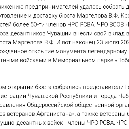
вижению предпринимателей удалось собрать
отовление и доставку бюста Маргелова В.Ф. Кро
стей более 50-ти членов ЧРО РСВА, ЧРО ВООВ 
юза десантников Чувашии внесли свой вклад в
ста Маргелова В.Ф. И вот наконец 23 июля 20
гожданное открытие монумента легендарном
тными войсками в Мемориальном парке «Побе
ом открытии бюста собрались представители Г
истрации Чувашской Республики и города Чеб
равления Общероссийской общественной орг
юз ветеранов Афганистана», а также ветераны 
душно-десантных войск - члены ЧРО РСВА, ЧРО