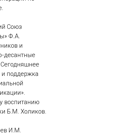
е.
ий Союз
ы» Ф.А.
тников и
о-десантные
. Сегодняшнее
и и поддержка
циальной
икации».
му воспитанию
и Б.М. Холиков.
ев И.М.