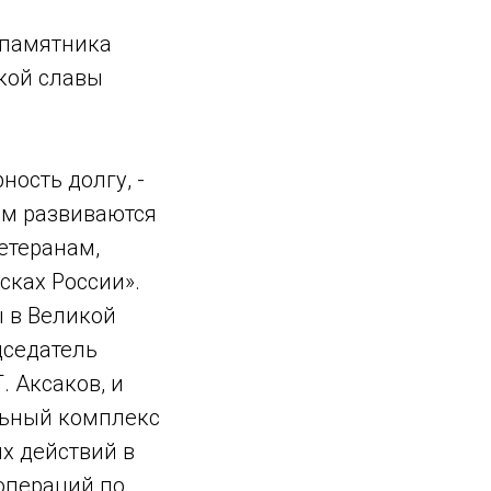
 памятника
кой славы
ность долгу, -
ам развиваются
етеранам,
сках России».
 в Великой
дседатель
 Аксаков, и
льный комплекс
х действий в
операций по