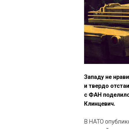
Западу не нрав
и твердо отста
с ФАН поделилс
Клинцевич.
В НАТО опублико