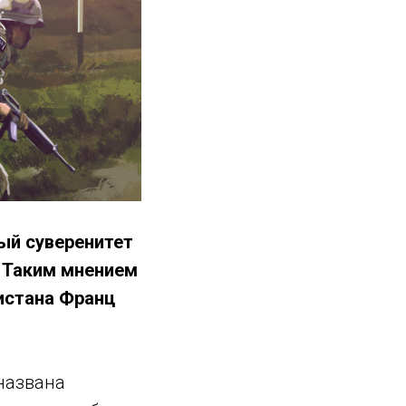
ый суверенитет
. Таким мнением
истана Франц
 названа