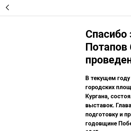
Спасибо 
Потапов 
проведе
В текущем году
городских площ
Кургана, состо
выставок. Глав
подготовку и п
годовщине Побе