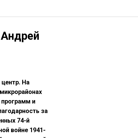
 Андрей
 центр. На
 микрорайонах
 программ и
лагодарность за
нных 74-й
ой войне 1941-