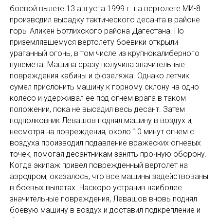
боевой вылете 13 августа 1999 г. на вертолете МИ-8
производил высадку тактического десанта в районе
горы Аликен Ботлихского района Дагестана. По
приземлявшемуся вертолету боевики открыли
ураганный огонь, в том числе из крупнокалиберного
пулемета. Машина сразу получила значительные
повреждения кабины и фюзеляжа. Однако летчик
сумел прислонить машину к горному склону на одно
колесо и удерживал ее под огнем врага в таком
положении, пока не высадил весь десант. Затем
подполковник Левашов поднял машину в воздух и,
несмотря на повреждения, около 10 минут огнем с
воздуха производил подавление вражеских огневых
точек, помогая десантникам занять прочную оборону.
Когда экипаж привел поврежденный вертолет на
аэродром, оказалось, что все машины задействованы
в боевых вылетах. Наскоро устранив наиболее
значительные повреждения, Левашов вновь поднял
боевую машину в воздух и доставил подкрепление и