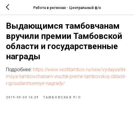
Работа в регионах - Центральный ф/о
Выдающимся тамбовчанам
вручили премии Тамбовской
области и государственные
награды
Подробнее:
https://www.vestitambov.ru/new/vydayushhi
msya-tambovchanam-vruchili-premii-tambovskoj-oblasti-
i-gosudarstvennye-nagrady/
2019-09-30 16:29
ТАМБОВСКАЯ Р/О