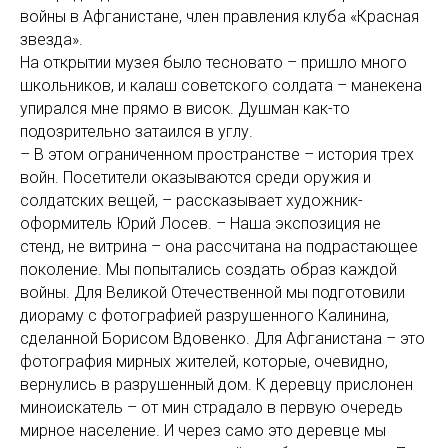
войны в Афганистане, член правления клуба «Красная
звезда».
На открытии музея было тесновато – пришло много
школьников, и калаш советского солдата – манекена
упирался мне прямо в висок. Душман как-то
подозрительно затаился в углу.
– В этом ограниченном пространстве – история трех
войн. Посетители оказываются среди оружия и
солдатских вещей, – рассказывает художник-
оформитель Юрий Лосев. – Наша экспозиция не
стенд, не витрина – она рассчитана на подрастающее
поколение. Мы попытались создать образ каждой
войны. Для Великой Отечественной мы подготовили
диораму с фотографией разрушенного Калинина,
сделанной Борисом Вдовенко. Для Афганистана – это
фотография мирных жителей, которые, очевидно,
вернулись в разрушенный дом. К деревцу прислонен
миноискатель – от мин страдало в первую очередь
мирное население. И через само это деревце мы