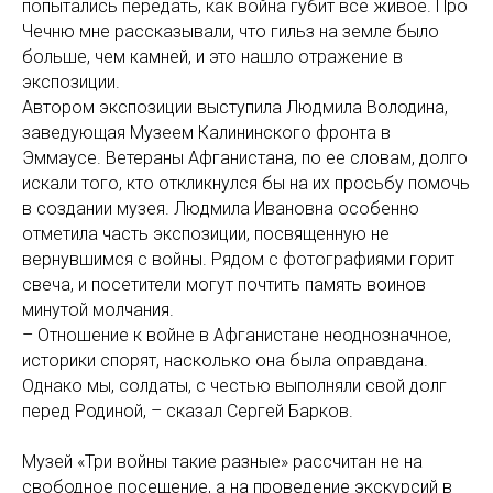
попытались передать, как война губит все живое. Про
Чечню мне рассказывали, что гильз на земле было
больше, чем камней, и это нашло отражение в
экспозиции.
Автором экспозиции выступила Людмила Володина,
заведующая Музеем Калининского фронта в
Эммаусе. Ветераны Афганистана, по ее словам, долго
искали того, кто откликнулся бы на их просьбу помочь
в создании музея. Людмила Ивановна особенно
отметила часть экспозиции, посвященную не
вернувшимся с войны. Рядом с фотографиями горит
свеча, и посетители могут почтить память воинов
минутой молчания.
– Отношение к войне в Афганистане неоднозначное,
историки спорят, насколько она была оправдана.
Однако мы, солдаты, с честью выполняли свой долг
перед Родиной, – сказал Сергей Барков.
Музей «Три войны такие разные» рассчитан не на
свободное посещение, а на проведение экскурсий в