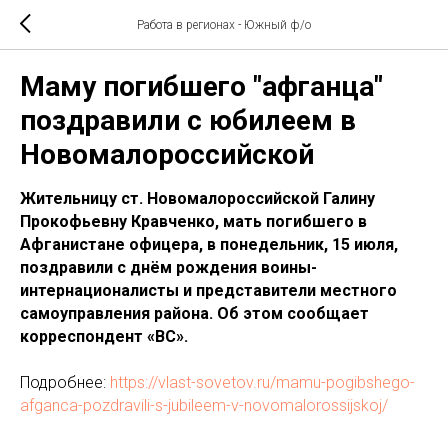
Работа в регионах - Южный ф/о
Маму погибшего "афганца"
поздравили с юбилеем в
Новомалороссийской
Жительницу ст. Новомалороссийской Галину
Прокофьевну Кравченко, мать погибшего в
Афганистане офицера, в понедельник, 15 июля,
поздравили с днём рождения воины-
интернационалисты и представители местного
самоуправления района. Об этом сообщает
корреспондент «ВС».
Подробнее:
https://vlast-sovetov.ru/mamu-pogibshego-
afganca-pozdravili-s-jubileem-v-novomalorossijskoj/