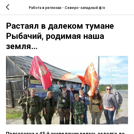
Работа в регионах - Северо-западный ф/о
Растаял в далеком тумане
Рыбачий, родимая наша
земля…
Подготовка к 43-й экспедиции велась задолго до