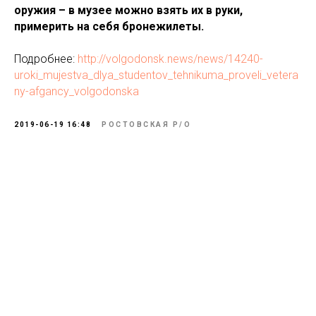
оружия – в музее можно взять их в руки,
примерить на себя бронежилеты.
Подробнее:
http://volgodonsk.news/news/14240-
uroki_mujestva_dlya_studentov_tehnikuma_proveli_vetera
ny-afgancy_volgodonska
2019-06-19 16:48
РОСТОВСКАЯ Р/О