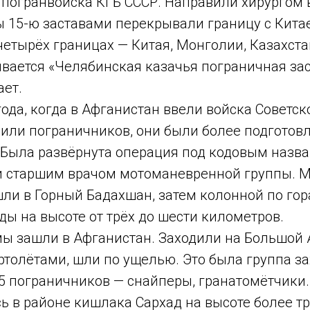
 погранвойска КГБ СССР. Направили хирургом 
ы 15-ю заставами перекрывали границу с Кита
 четырёх границах — Китая, Монголии, Казахста
вается «Челябинская казачья пограничная зас
ает.
года, когда в Афганистан ввели войска Советск
или пограничников, они были более подготов
. Была развёрнута операция под кодовым назв
 старшим врачом мотоманевренной группы. 
ли в Горный Бадахшан, затем колонной по гор
ы на высоте от трёх до шести километров.
 мы зашли в Афганистан. Заходили на Большой
толётами, шли по ущелью. Это была группа за
5 пограничников — снайперы, гранатомётчики.
 в районе кишлака Сархад на высоте более тр