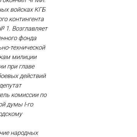
6 окончил ЧГМИ.
ных войсках КГБ
ого контингента
№ 1. Возглавляет
енного фонда
ьно-технической
икам милиции
ии при главе
боевых действий
депутат
тель комиссии по
й думы I-го
родскому
ние народных