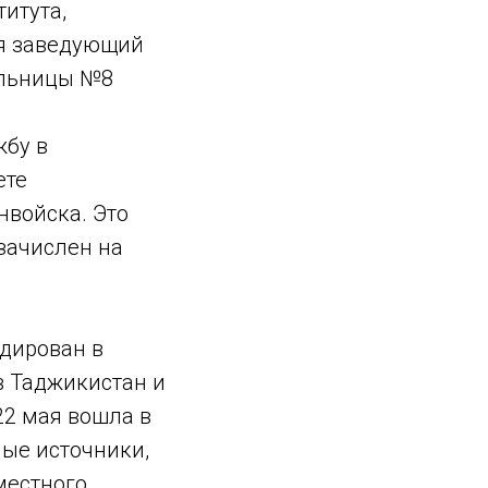
итута,
мя заведующий
ольницы №8
жбу в
ете
нвойска. Это
 зачислен на
дирован в
в Таджикистан и
22 мая вошла в
ные источники,
местного