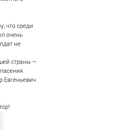
, что среди
ыл очень
лдат не
шей страны —
спасения
р Евгеньевич
тор!