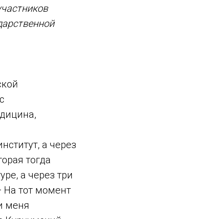
участников
дарственной
ской
с
едицина,
нститут, а через
торая тогда
ре, а через три
 На тот момент
и меня