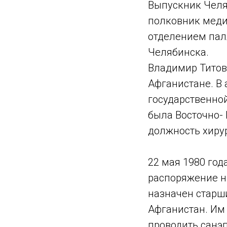
Выпускник Челя
полковник меди
отделением пал
Челябинска.
Владимир Титов
Афганистане. В 
государственной
была Восточно- 
должность хирур
22 мая 1980 го
распоряжение н
назначен старш
Афганистан. Им 
проводить санэ