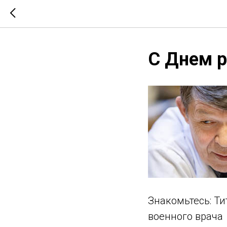
С Днем р
Знакомьтесь: Т
военного врача