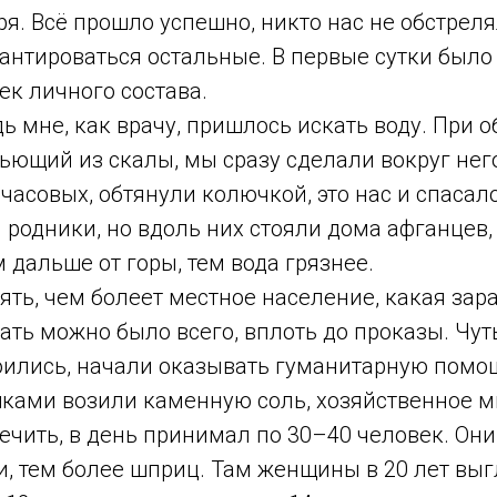
я. Всё прошло успешно, никто нас не обстрелял
сантироваться остальные. В первые сутки был
ек личного состава.
ь мне, как врачу, пришлось искать воду. При 
бьющий из скалы, мы сразу сделали вокруг не
 часовых, обтянули колючкой, это нас и спасал
 родники, но вдоль них стояли дома афганцев, 
 дальше от горы, тем вода грязнее.
ть, чем болеет местное население, какая зара
ать можно было всего, вплоть до проказы. Чут
оились, начали оказывать гуманитарную помо
ками возили каменную соль, хозяйственное м
лечить, в день принимал по 30–40 человек. Они
, тем более шприц. Там женщины в 20 лет выг