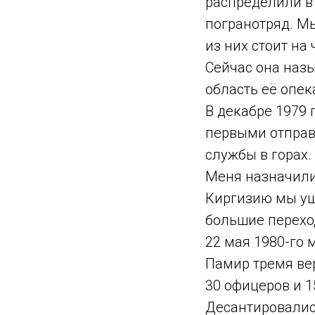
распределили в
погранотряд. М
из них стоит на
Сейчас она назы
область её опек
В декабре 1979 
первыми отправ
службы в горах
Меня назначили
Киргизию мы уш
большие переход
22 мая 1980-го
Памир тремя вер
30 офицеров и 1
Десантировались