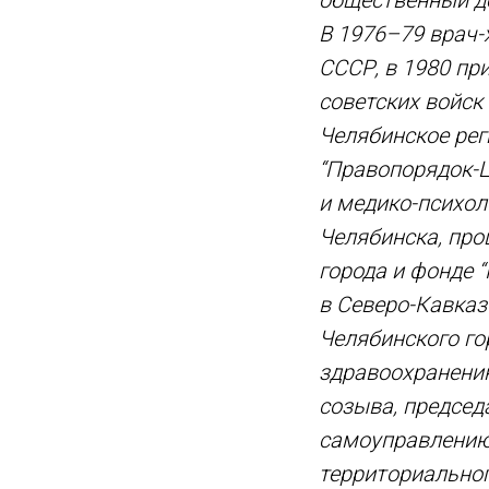
общественный де
В 1976–79 врач-
СССР, в 1980 пр
советских войск
Челябинское ре
“Правопорядок-Ц
и медико-психо
Челябинска, про
города и фонде 
в Северо-Кавказ
Челябинского го
здравоохранению
созыва, председ
самоуправлению
территориальног