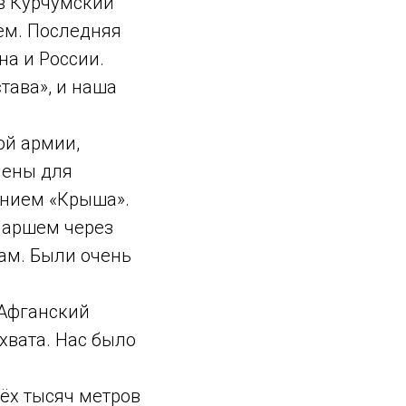
в Курчумский
ем. Последняя
на и России.
тава», и наша
ой армии,
лены для
анием «Крыша».
Маршем через
ам. Были очень
 Афганский
хвата. Нас было
ёх тысяч метров