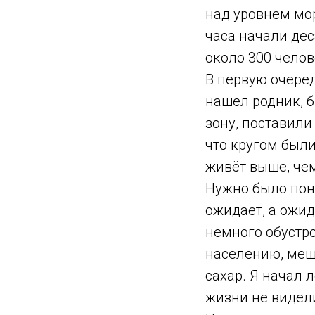
над уровнем мор
часа начали де
около 300 челов
В первую очеред
нашёл родник, 
зону, поставили
что кругом были
живёт выше, чем
Нужно было поня
ожидает, а ожид
немного обустр
населению, меш
сахар. Я начал 
жизни не видели