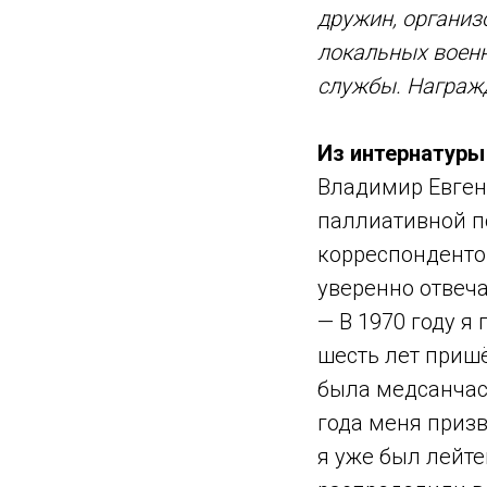
дружин, организ
локальных военн
службы. Награж
Из интернатуры
Владимир Евген
паллиативной п
корреспондентов
уверенно отвеч
— В 1970 году я
шесть лет пришё
была медсанчаст
года меня приз
я уже был лейте