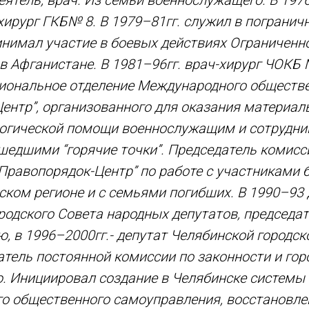
ятель, врач. Из семьи военнослужащего. В 197
хирург ГКБ№ 8. В 1979–81гг. служил в погранич
инимал участие в боевых действиях Ограниченн
 в Афганистане. В 1981–96гг. врач-хирург ЧОКБ 
гиональное отделение Международного обществ
ентр”, организованного для оказания материал
логической помощи военнослужащим и сотрудн
шедшими “горячие точки”. Председатель комисс
“Правопорядок-Центр” по работе с участниками 
ском регионе и с семьями погибших. В 1990–93 
родского Совета народных депутатов, председа
, в 1996–2000гг.- депутат Челябинской городско
атель постоянной комиссии по законности и го
. Инициировал создание в Челябинске системы
о общественного самоуправления, восстановле