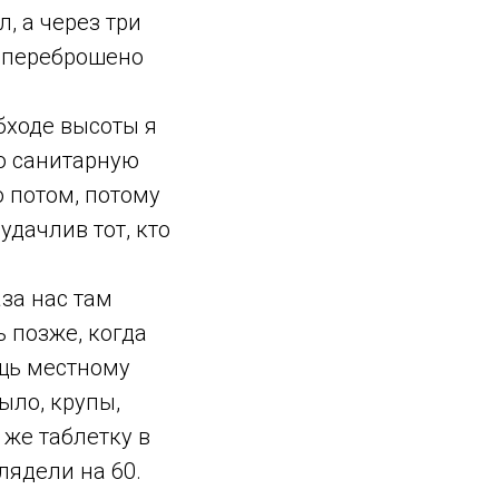
, а через три
о переброшено
обходе высоты я
го санитарную
о потом, потому
удачлив тот, кто
за нас там
ь позже, когда
щь местному
ыло, крупы,
 же таблетку в
лядели на 60.