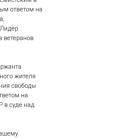
ным ответом на
а,
 Лидер
з ветеранов
ержанта
ного жителя
ния свободы
тветом на
 в суде над
нашему