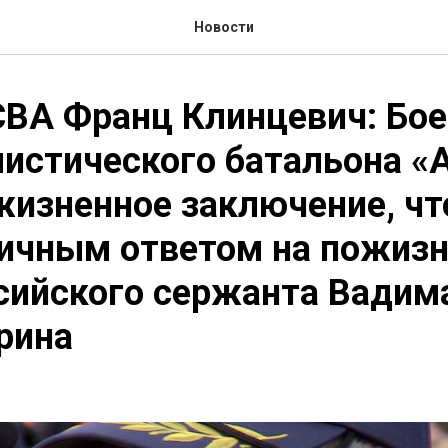
Новости
ВА Франц Клинцевич: Бо
истического батальона «
изненное заключение, чт
ичным ответом на пожиз
сийского сержанта Вадим
рина