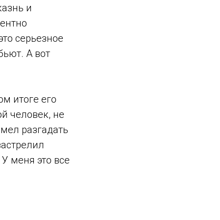
казнь и
центно
это серьезное
бьют. А вот
ом итоге его
й человек, не
умел разгадать
застрелил
 У меня это все