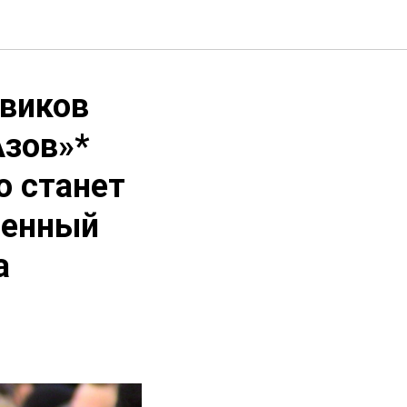
евиков
Азов»*
о станет
ненный
а