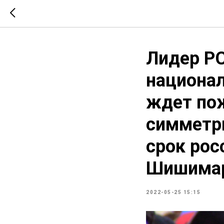
Лидер РС
национал
ждет пож
симметр
срок рос
Шишима
2022-05-25 15:15