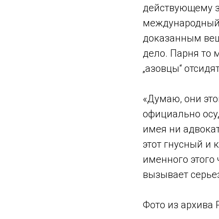
действующему за
международный 
доказанным вещ
дело. Парня то 
„азовцы“ отсидя
«Думаю, они это
официально осу
имея ни адвокат
этот гнусный и 
именного этого 
вызывает серьез
Фото из архива