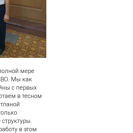
 полной мере
ВО. Мы как
ойны с первых
отаем в тесном
етланой
только
 структуры.
аботу в этом