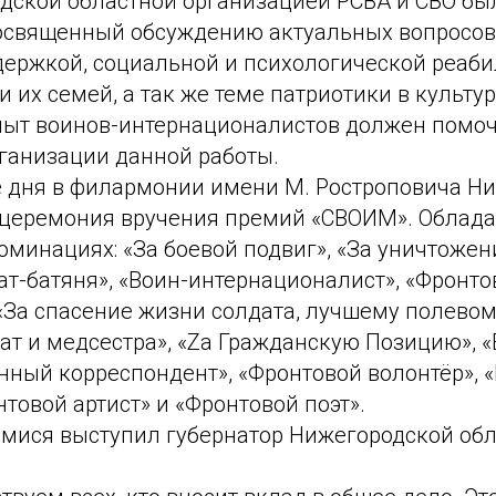
дской областной организацией РСВА и СВО бы
посвященный обсуждению актуальных вопросов
ержкой, социальной и психологической реаб
и их семей, а так же теме патриотики в культу
опыт воинов-интернационалистов должен помоч
ганизации данной работы.
е дня в филармонии имени М. Ростроповича Н
церемония вручения премий «СВОИМ». Облад
оминациях: «За боевой подвиг», «За уничтоже
ат-батяня», «Воин-интернационалист», «Фронто
«За спасение жизни солдата, лучшему полевом
ат и медсестра», «Zа Гражданскую Позицию», 
енный корреспондент», «Фронтовой волонтёр»,
нтовой артист» и «Фронтовой поэт».
мися выступил губернатор Нижегородской обл