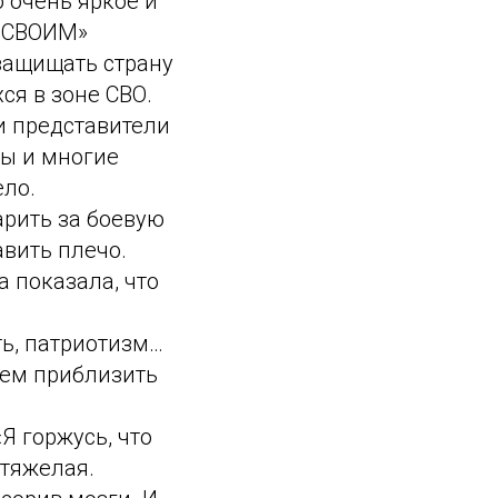
о очень яркое и
 «СВОИМ»
защищать страну
ся в зоне СВО.
и представители
ты и многие
ело.
арить за боевую
авить плечо.
 показала, что
ь, патриотизм…
жем приблизить
Я горжусь, что
 тяжелая.