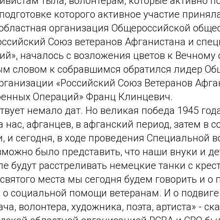
тивистам тыла, волонтерам, которые активно п
подготовке которого активное участие принял
областная организация Общероссийской обще
оссийский Союз ветеранов Афганистана и спе
й», началось с возложения цветов к Вечному 
ым словом к собравшимся обратился лидер О
рганизации «Российский Союз Ветеранов Афга
енных Операций» Франц Клинцевич.
твует немало дат. Но великая победа 1945 года,
 нас, афганцев, в афганский период, затем в с
и, и сегодня, в ходе проведения Специальной 
зможно было представить, что наши внуки и д
е будут расстреливать немецкие танки с крес
 святого места мы сегодня будем говорить и о
 о социальной помощи ветеранам. И о подвиге
ача, волонтера, художника, поэта, артиста» - ска