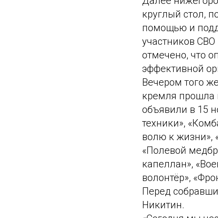
Далее нижегоро
круглый стол, 
помощью и подд
участников СВО 
отмечено, что 
эффективной ор
Вечером того ж
кремля прошла 
объявили в 15 н
техники», «Комб
волю к жизни», 
«Полевой медбр
капеллан», «Во
волонтёр», «Фро
Перед собравши
Никитин.