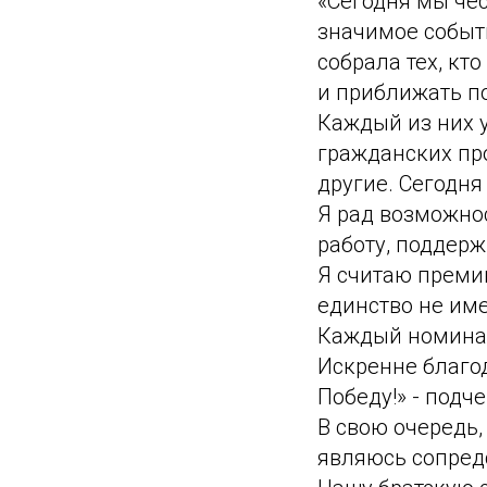
«Сегодня мы чес
значимое событи
собрала тех, к
и приближать по
Каждый из них у
гражданских про
другие. Сегодня
Я рад возможнос
работу, поддерж
Я считаю преми
единство не име
Каждый номинан
Искренне благо
Победу!» - подч
В свою очередь,
являюсь сопред