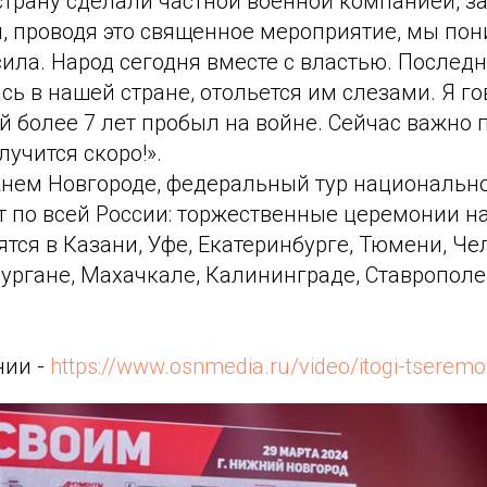
трану сделали частной военной компанией, за
я, проводя это священное мероприятие, мы пон
ила. Народ сегодня вместе с властью. Последн
сь в нашей стране, отольется им слезами. Я го
й более 7 лет пробыл на войне. Сейчас важно 
лучится скоро!».
жнем Новгороде, федеральный тур национальн
т по всей России: торжественные церемонии 
ятся в Казани, Уфе, Екатеринбурге, Тюмени, Че
ургане, Махачкале, Калининграде, Ставрополе,
нии -
https://www.osnmedia.ru/video/itogi-tseremon