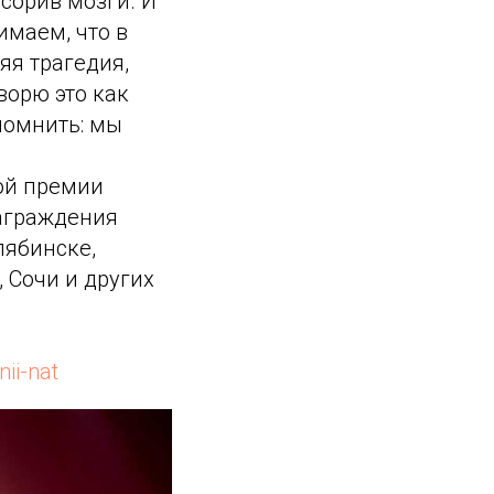
сорив мозги. И
имаем, что в
яя трагедия,
ворю это как
помнить: мы
ой премии
награждения
лябинске,
 Сочи и других
ii-nat