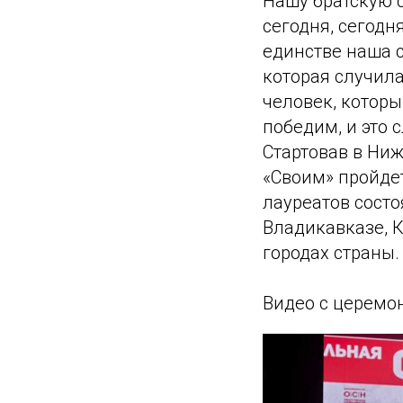
Нашу братскую с
сегодня, сегодн
единстве наша с
которая случила
человек, которы
победим, и это с
Стартовав в Ни
«Своим» пройде
лауреатов состо
Владикавказе, К
городах страны.
Видео с церемо