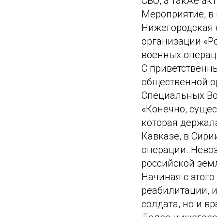
СВО, а также ак
Мероприятие, в 
Нижегородская 
организации «Р
военных операци
С приветственн
общественной о
Специальных Во
«Конечно, сущес
которая держала
Кавказе, в Сири
операции. Нево
российской земл
Начиная с этого
реабилитации, и
солдата, но и вр