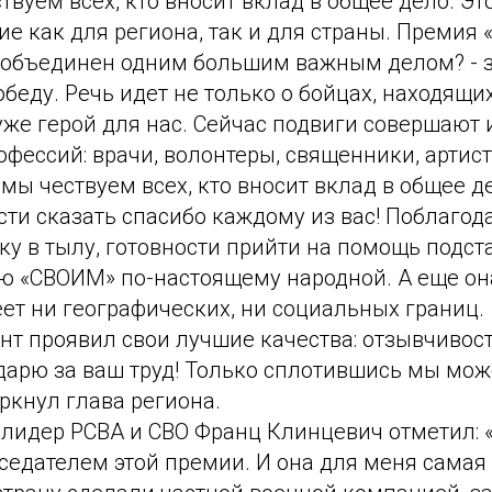
твуем всех, кто вносит вклад в общее дело. Эт
е как для региона, так и для страны. Премия
то объединен одним большим важным делом? - 
беду. Речь идет не только о бойцах, находящих
же герой для нас. Сейчас подвиги совершают 
фессий: врачи, волонтеры, священники, артис
 мы чествуем всех, кто вносит вклад в общее д
ти сказать спасибо каждому из вас! Поблагод
ку в тылу, готовности прийти на помощь подст
ю «СВОИМ» по-настоящему народной. А еще она
ет ни географических, ни социальных границ.
т проявил свои лучшие качества: отзывчивост
дарю за ваш труд! Только сплотившись мы мо
еркнул глава региона.
 лидер РСВА и СВО Франц Клинцевич отметил: «
седателем этой премии. И она для меня самая