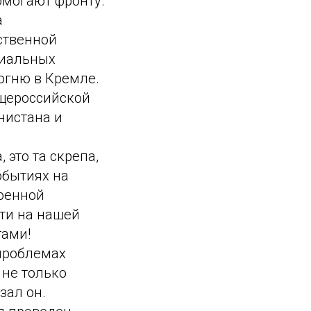
омогают фронту.
а
ственной
циальных
огню в Кремле.
бщероссийской
нистана и
 это та скрепа,
обытиях на
военной
ети на нашей
тами!
 проблемах
 не только
зал он.