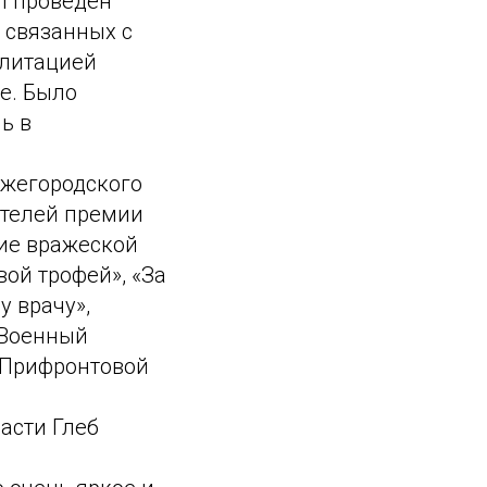
л проведен
 связанных с
илитацией
ре. Было
ь в
ижегородского
ателей премии
ние вражеской
вой трофей», «За
у врачу»,
«Военный
 «Прифронтовой
асти Глеб