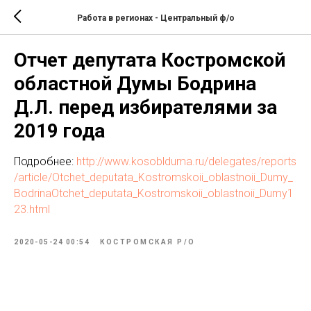
Работа в регионах - Центральный ф/о
Отчет депутата Костромской
областной Думы Бодрина
Д.Л. перед избирателями за
2019 года
Подробнее:
http://www.kosoblduma.ru/delegates/reports
/article/Otchet_deputata_Kostromskoii_oblastnoii_Dumy_
BodrinaOtchet_deputata_Kostromskoii_oblastnoii_Dumy1
23.html
2020-05-24 00:54
КОСТРОМСКАЯ Р/О