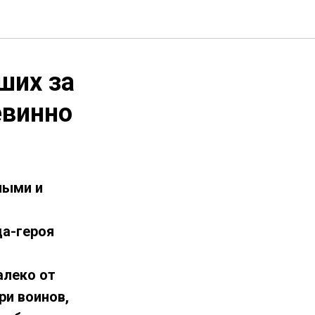
ших за
евинно
ными и
да-героя
алеко от
ри воинов,