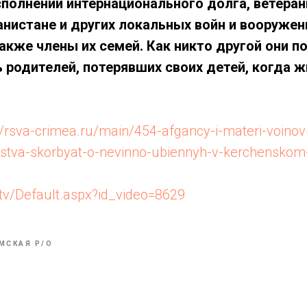
сполнении интернационального долга, ветера
анистане и других локальных войн и вооруже
акже члены их семей. Как никто другой они п
 родителей, потерявших своих детей, когда ж
://rsva-crimea.ru/main/454-afgancy-i-materi-voinov
stva-skorbyat-o-nevinno-ubiennyh-v-kerchenskom-
.tv/Default.aspx?id_video=8629
МСКАЯ Р/О