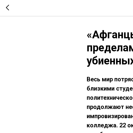
«Афганцы
пределам
убиенных
Весь мир потряс
близкими студе
политехническо
продолжают нес
импровизирован
колледжа. 22 о