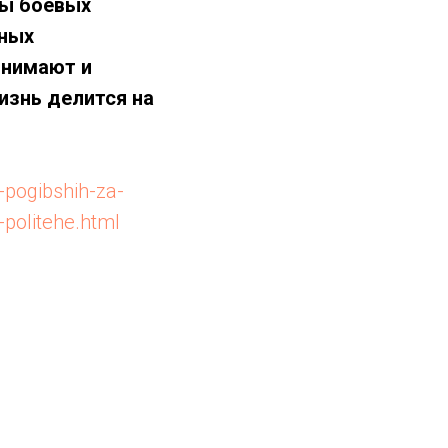
ны боевых
нных
онимают и
изнь делится на
-pogibshih-za-
politehe.html