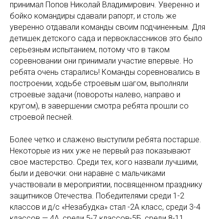
принимал Попов Николай Владимирович. Уверенно и
бойко командиры сдавали рапорт, и столь же
уверенно отдавали команды своим подчиненным. Для
детишек детского сада и первоклассников это было
серьезным испытанием, потому что в таком
соревновании они принимали участие впервые. Но
ребята очень старались! Команды соревновались в
построении, ходьбе строевым шагом, выполняли
строевые задачи (повороты налево, направо и
кругом), в завершении смотра ребята прошли со
строевой песней.
Более четко и слажено выступили ребята постарше.
Некоторые из них уже не первый раз показывают
свое мастерство. Среди тех, кого назвали лучшими,
были и девочки: они наравне с мальчиками
участвовали в мероприятии, посвященном празднику
защитников Отечества. Победителями среди 1-2
классов и д/с «Незабудка» стал -2А класс, среди 3-4
классов — 4А, среди 5-7 классов-5Б, среди 8-11