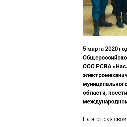
5 марта 2020 г
Общероссийско
ООО РСВА «Насл
электромеханич
муниципального
области, посет
международном
На этот раз св