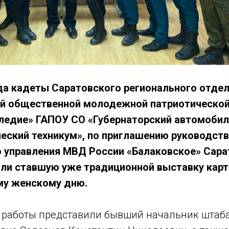
ода кадеты Саратовского регионального отде
й общественной молодежной патриотической
едие» ГАПОУ СО «Губернаторский автомобил
еский техникум», по приглашению руководст
 управления МВД России «Балаковское» Сара
или ставшую уже традиционной выставку карт
у женскому дню.
ои работы представили бывший начальник штаб