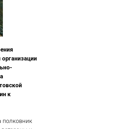
ления
 организации
ьно-
ва
товской
ин к
а полковник