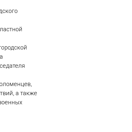
дского
бластной
городской
а
седателя
коломенцев,
твий, а также
 военных