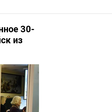
нное 30-
ск из