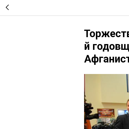
Торжеств
й годовщ
Афганист