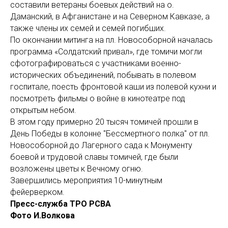
составили ветераны боевых действий на о.
Даманский, в Афганистане и на Северном Кавказе, а
также члены их семей и семей погибших.
По окончании митинга на пл. Новособорной началась
программа «Солдатский привал», где томичи могли
сфотографироваться с участниками военно-
исторических объединений, побывать в полевом
госпитале, поесть фронтовой каши из полевой кухни и
посмотреть фильмы о войне в кинотеатре под
открытым небом.
В этом году примерно 20 тысяч томичей прошли в
День Победы в колонне "Бессмертного полка" от пл.
Новособорной до Лагерного сада к Монументу
боевой и трудовой славы томичей, где были
возложены цветы к Вечному огню.
Завершились мероприятия 10-минутным
фейерверком.
Пресс-служба ТРО РСВА
Фото И.Волкова