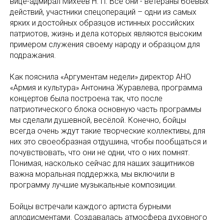
вице-адмирал Михеев Н. П. Все они - ветераны боевых
действий, участники спецопераций – одни из самых
ярких и достойных образцов истинных российских
патриотов, жизнь и дела которых являются высоким
примером служения своему народу и образцом для
подражания.
Как пояснила «Аргументам недели» директор АНО
«Армия и культура» Антонина Журавлева, программа
концертов была построена так, что после
патриотического блока основную часть программы
мы сделали душевной, весёлой. Конечно, бойцы
всегда очень ждут такие творческие коллективы, для
них это своеобразная отдушина, чтобы пообщаться и
почувствовать, что они не одни, что о них помнят.
Понимая, насколько сейчас для наших защитников
важна моральная поддержка, мы включили в
программу лучшие музыкальные композиции.
Бойцы встречали каждого артиста бурными
аплодисментами. Создавалась атмосфера духовного