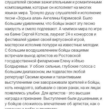
слушателей своими зажигательными и романтичными
композициями, которые он исполняет на многих
языках мира. Тронуло душу слушателей и исполнение
песни «Зорька алая» Ангелины Кяримовой. Было
большим удивлением, что бойцы знают эту песню
наизусть и смело подпевают. А чемпион мира по игре
на баяне Сергей Котков, лауреат 24-х конкурсов и
фестивалей удивил своей виртуозной игрой,
мастерски исполнив попурри на известные мелодии.
С большим воодушевлением бойцы овациями
встречали выход артистов из Ростовской
государственной филармонии Елену и Илью
Болдыревых. У обоих сильные, глубокие голоса с
большим диапазоном, им подвластен любой
репертуар! Своими яркими и талантливыми
выступлениями они завораживали зрителей и бойцы,
хоть ненадолго, забывали о своих ранах, на их лицах
появлялись улыбки. Для артистов - это высшая
награда и признание. Выступления были душевными, и
у бойцов сложилось впечатление об артистах, как о