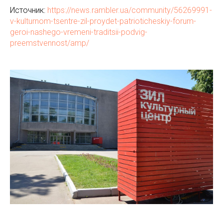
Источник:
https://news.rambler.ua/community/56269991-
v-kulturnom-tsentre-zil-proydet-patrioticheskiy-forum-
geroi-nashego-vremeni-traditsii-podvig-
preemstvennost/amp/