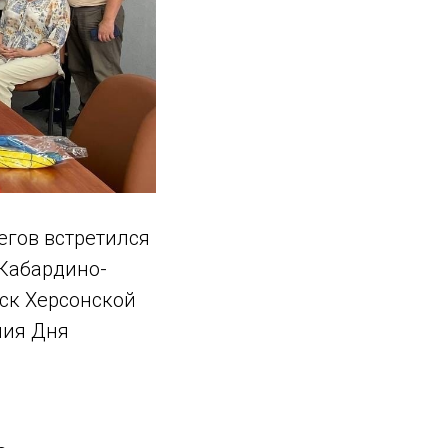
егов встретился
 Кабардино-
вск Херсонской
ния Дня