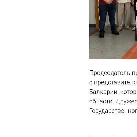
Председатель п
с представител
Балкарии, котор
области. Друже
Государственно