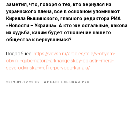
заметил, что, говоря о тех, кто вернулся из
украинского плена, все в основном упоминают
Кирилла Вышинского, главного редактора РИА
«Новости – Украина». А кто же остальные, какова
их судьба, каким будет отношение нашего
общества к вернувшимся?
Подробнее:
https://vdvsn.ru/articles/tele/v-chyem-
obvinili-gubernatora-arkhangelskoy-oblasti-i-mera-
severodvinska-v-efire-pervogo-kanala/
2019-09-12 22:02
АРХАНГЕЛЬСКАЯ Р/О