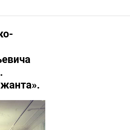
ко-
ьевича
.
ржанта».