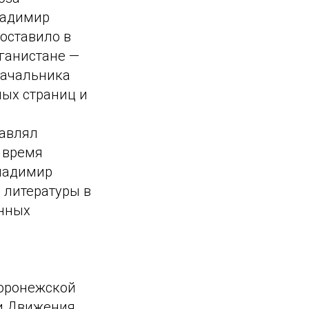
ладимир
оставило в
ганистане —
 начальника
ных страниц и
тавлял
 время
Владимир
 литературы в
енных
Воронежской
ки Движения