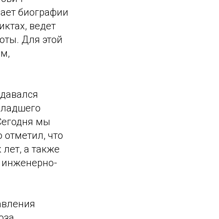
чает биографии
ктах, ведет
оты. Для этой
м,
здавался
младшего
Сегодня мы
 отметил, что
 лет, а также
в инженерно-
авления
юза