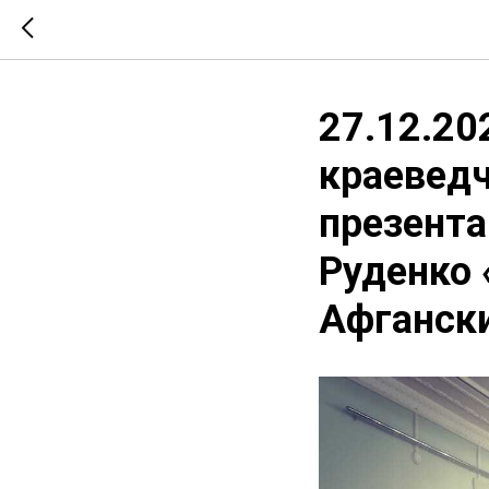
27.12.20
краеведч
презента
Руденко 
Афгански