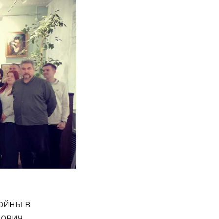
войны в
лович