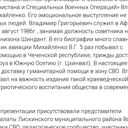
нистана и Специальных Военных Операций» В
хайленко. Его эмоциональное выступление не 
ых людей. Владимир Григорьевич служил в Аф
о август 1986г., занимая должность советника
рнизона Шиндант. В его биографии много слав
ик авиации Михайленко В.Г. 5 раз побывал с
омощью в Чеченской республике, трижды дос
руз в Южную Осетию (г. Цхинвал). В настоящее
 доставку гуманитарной помощи в зону СВО. 
зал на важность издания такой краеведческой
триотического воспитания общества в соврем
 презентации присутствовали представители
алаты Лискинского муниципального района 
ики СВО, педагогическое сообщество, участни