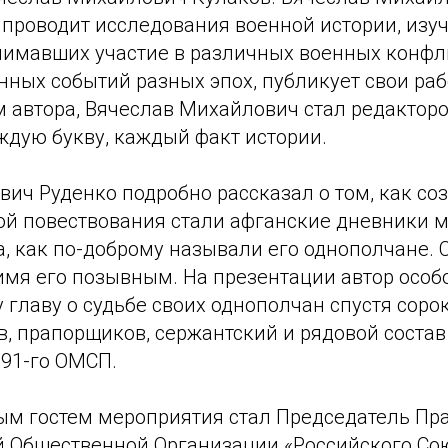
 проводит исследования военной истории, изу
нимавших участие в различных военных конфли
ных событий разных эпох, публикует свои раб
м автора, Вячеслав Михайлович стал редакторо
дую букву, каждый факт истории.
вич Руденко подробно рассказал о том, как со
овой повествования стали афганские дневники 
, как по-доброму называли его однополчане. 
имя его позывным. На презентации автор особо
 главу о судьбе своих однополчан спустя сорок
в, прапорщиков, сержантский и рядовой соста
191-го ОМСП.
ым гостем мероприятия стал Председатель Пр
 Общественной Организации «Российского Со