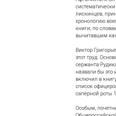
систематически
лискинцев, при
хронологию воен
книги, по слова
вычитавшим каж
Виктор Григорье
этот труд. Осн
сержанта Рудика
назвали бы это 
включил в книгу
список офицеро
сапёрной роты 
Особым, почётн
Общероссийской