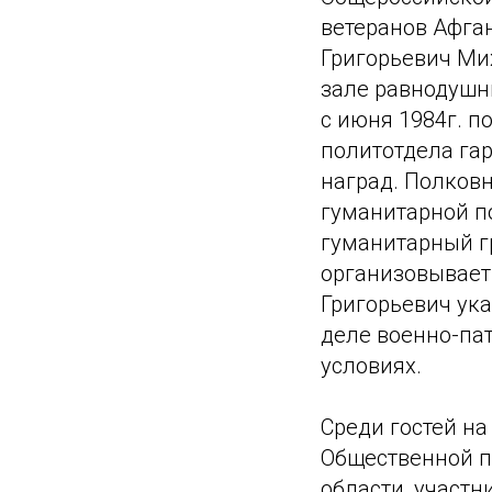
ветеранов Афга
Григорьевич Ми
зале равнодушн
с июня 1984г. п
политотдела га
наград. Полковн
гуманитарной п
гуманитарный г
организовывает
Григорьевич ука
деле военно-па
условиях.
Среди гостей на
Общественной п
области, участн