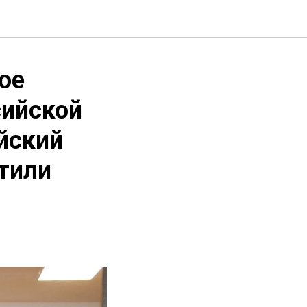
ое
сийской
йский
тили