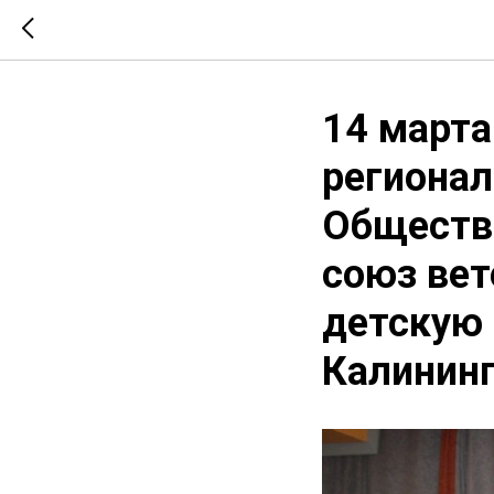
14 марта
региона
Обществе
союз вет
детскую 
Калинин