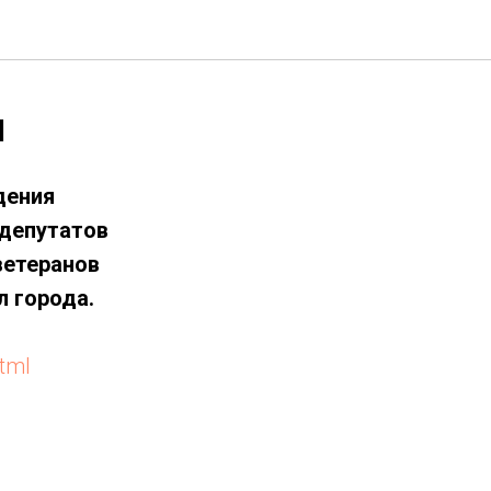
я
дения
 депутатов
ветеранов
 города.
tml