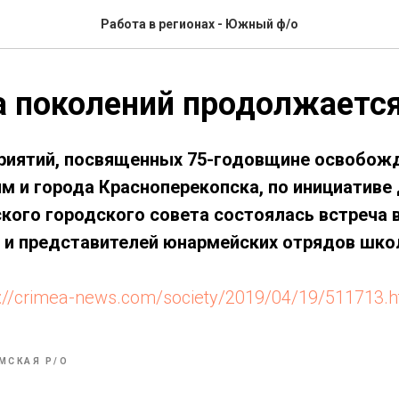
Работа в регионах - Южный ф/о
а поколений продолжаетс
риятий, посвященных 75-годовщине освобож
м и города Красноперекопска, по инициативе
кого городского совета состоялась встреча 
 и представителей юнармейских отрядов школ
s://crimea-news.com/society/2019/04/19/511713.h
МСКАЯ Р/О