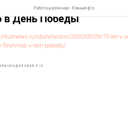
в Сочи водители автобусов
Работа в регионах - Южный ф/о
 в День Победы
s://kubnews.ru/obshchestvo/2020/05/09/75-let-v-soc
li-fleshmob-v-den-pobedy/
КРАСНОДАРСКАЯ Р/О