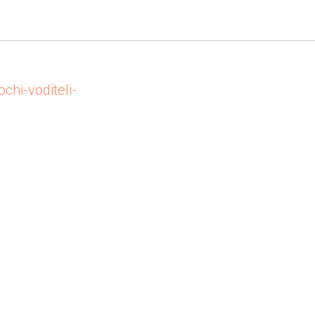
 устроили
hi-voditeli-