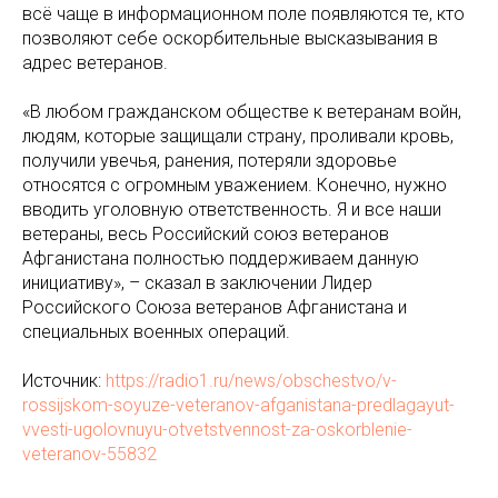
всё чаще в информационном поле появляются те, кто
позволяют себе оскорбительные высказывания в
адрес ветеранов.
«В любом гражданском обществе к ветеранам войн,
людям, которые защищали страну, проливали кровь,
получили увечья, ранения, потеряли здоровье
относятся с огромным уважением. Конечно, нужно
вводить уголовную ответственность. Я и все наши
ветераны, весь Российский союз ветеранов
Афганистана полностью поддерживаем данную
инициативу», – сказал в заключении Лидер
Российского Союза ветеранов Афганистана и
специальных военных операций.
Источник:
https://radio1.ru/news/obschestvo/v-
rossijskom-soyuze-veteranov-afganistana-predlagayut-
vvesti-ugolovnuyu-otvetstvennost-za-oskorblenie-
veteranov-55832