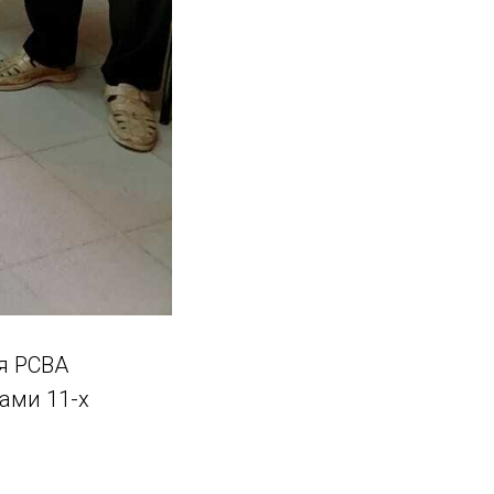
я РСВА
ами 11-х