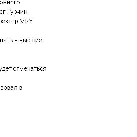
йонного
ег Турчин,
иректор МКУ
упать в высшие
удет отмечаться
твовал в