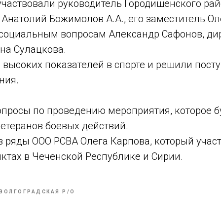
участвовали руководитель Городищенского ра
Анатолий Божимолов А.А., его заместитель Ол
 социальным вопросам Александр Сафонов, д
на Сулацкова.
 высоких показателей в спорте и решили пост
ния.
просы по проведению мероприятия, которое б
ветеранов боевых действий.
в ряды ООО РСВА Олега Карпова, который учас
ктах в Чеченской Республике и Сирии.
ВОЛГОГРАДСКАЯ Р/О