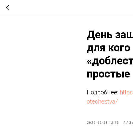
День защ
для кого
«доблест
простые 
Подробнее:
http
otechestva/
2020-02-28 12:43
РЯЗ