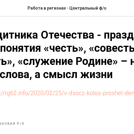
Работа в регионах - Центральный ф/о
итника Отечества - празд
 понятия «честь», «совесть
ь», «служение Родине» – 
слова, а смысл жизни
s://rg62.info/2020/02/25/v-dsocz-kolos-proshel-den
АНСКАЯ Р/О