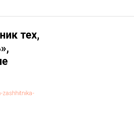
ник тех,
»,
не
-zashhitnika-