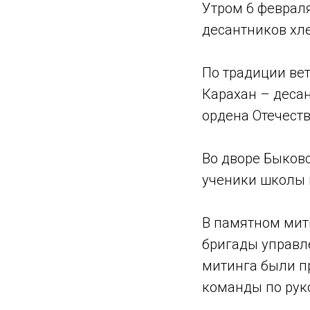
Утром 6 февраля
десантников хл
По традиции ве
Карахан – деса
ордена Отечест
Во дворе Быков
ученики школы 
В памятном мит
бригады управл
митинга были п
команды по рук