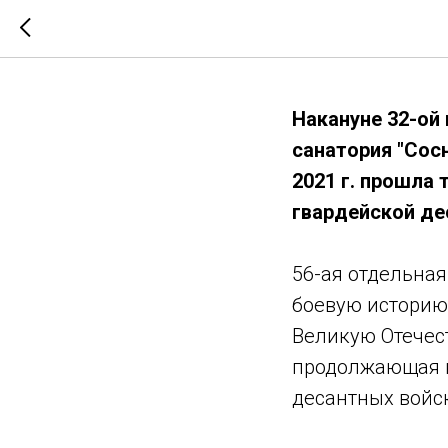
Встреча 
Накануне 32-ой
санатория "Сос
2021 г. прошла
гвардейской де
56-ая отдельна
боевую историю 
Великую Отечест
продолжающая в
десантных войск