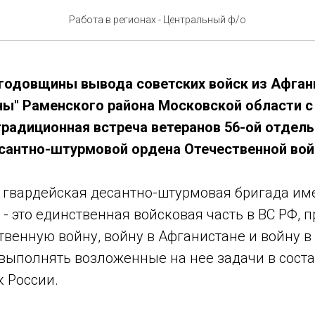
ветеранов 56-ой гв.одшбр
Работа в регионах - Центральный ф/о
 годовщины вывода советских войск из Афган
ны" Раменского района Московской области с 
 традиционная встреча ветеранов 56-ой отдел
сантно-штурмовой ордена Отечественной вой
я гвардейская десантно-штурмовая бригада им
- это единственная войсковая часть в ВС РФ,
венную войну, войну в Афганистане и войну в 
ыполнять возложенные на нее задачи в соста
 России.