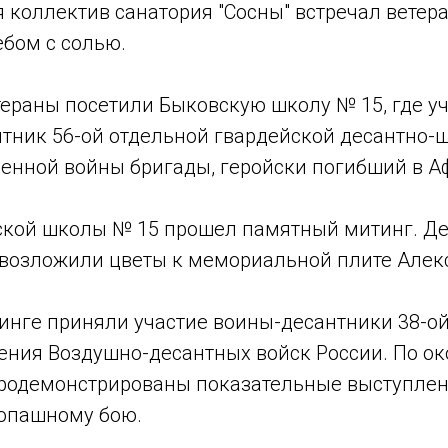
 коллектив санатория "Сосны" встречал ветер
ебом с солью.
тераны посетили Быковскую школу № 15, где у
нтник 56-ой отдельной гвардейской десантно-
венной войны бригады, геройски погибший в А
ской школы № 15 прошел памятный митинг. Де
возложили цветы к мемориальной плите Алек
инге приняли участие воины-десантники 38-о
ения Воздушно-десантных войск России. По о
родемонстрированы показательные выступлен
опашному бою.