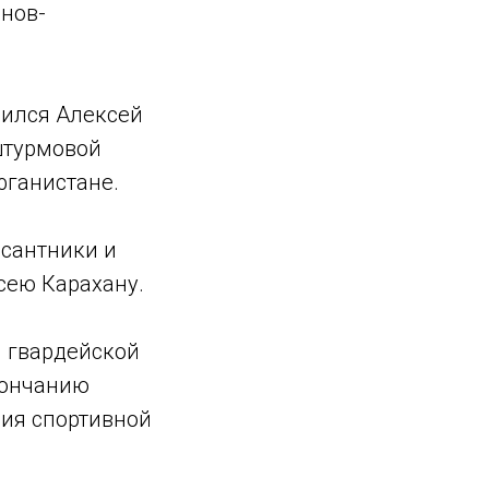
анов-
чился Алексей
штурмовой
фганистане.
сантники и
сею Карахану.
й гвардейской
кончанию
ия спортивной