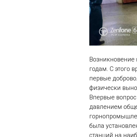
Возникновение г
годам. С этого 
первые доброво
физически выно
Впервые вопрос
давлением обще
горнопромышлен
была установле
станций на наиб