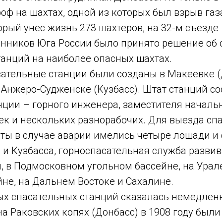
оф на шахтах, одной из которых был взрыв газ
торый унес жизнь 273 шахтеров, на 32-м съезде
ников Юга России было принято решение об 
танций на наиболее опасных шахтах.
сательные станции были созданы в Макеевке (
 Анжеро-Судженске (Кузбасс). Штат станций со
нции – горного инженера, заместителя началь
ек и нескольких разнорабочих. Для выезда сп
ты в случае аварии имелись четыре лошади и 
и Кузбасса, горноспасательная служба развив
, в Подмосковном угольном бассейне, на Урал
не, на Дальнем Востоке и Сахалине.
ых спасательных станций сказалась немедленн
а Раковских копях (Донбасс) в 1908 году был