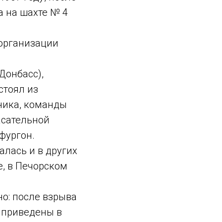
а на шахте № 4
организации
Донбасс),
стоял из
ника, команды
асательной
фургон.
алась и в других
е, в Печорском
о: после взрыва
и приведены в