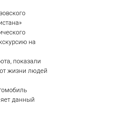
зовского
истана»
ического
экскурсию на
ота, показали
ают жизни людей
втомобиль
няет данный