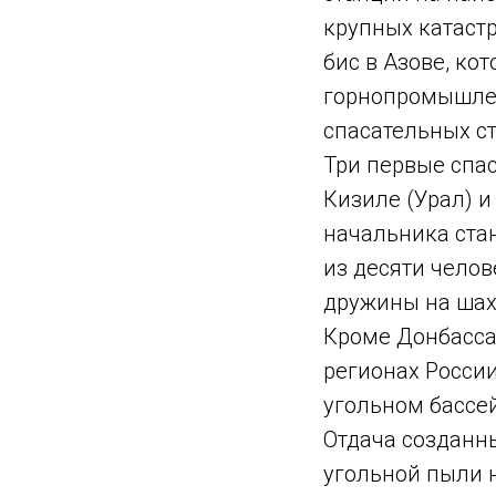
крупных катастр
бис в Азове, ко
горнопромышлен
спасательных с
Три первые спа
Кизиле (Урал) и
начальника ста
из десяти челов
дружины на шах
Кроме Донбасса 
регионах России
угольном бассей
Отдача созданн
угольной пыли н