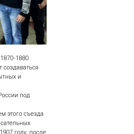
 1870-1880
т создаваться
ытных и
России под
м этого съезда
асательных
1907 году, после