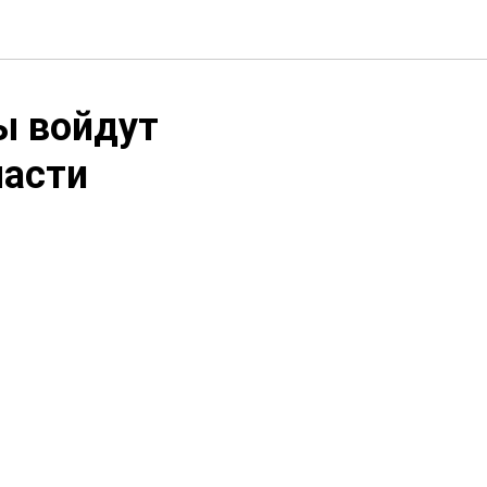
ы войдут
ласти