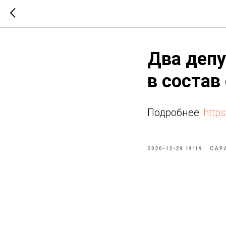
Два депу
в состав
Подробнее:
http
2020-12-29 19:19
САР