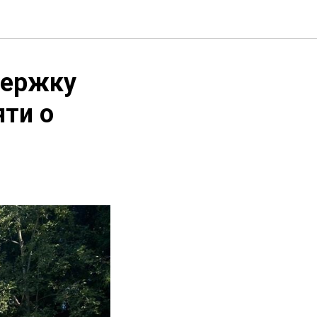
держку
яти о