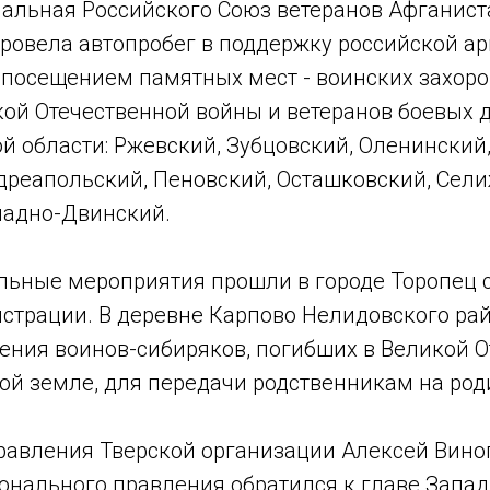
альная Российского Союз ветеранов Афганиста
 провела автопробег в поддержку российской а
 посещением памятных мест - воинских захор
ой Отечественной войны и ветеранов боевых д
й области: Ржевский, Зубцовский, Оленинский
дреапольский, Пеновский, Осташковский, Сел
падно-Двинский.
альные мероприятия прошли в городе Торопец 
страции. В деревне Карпово Нелидовского рай
нения воинов-сибиряков, погибших в Великой 
ой земле, для передачи родственникам на род
равления Тверской организации Алексей Вино
онального правления обратился к главе Запа