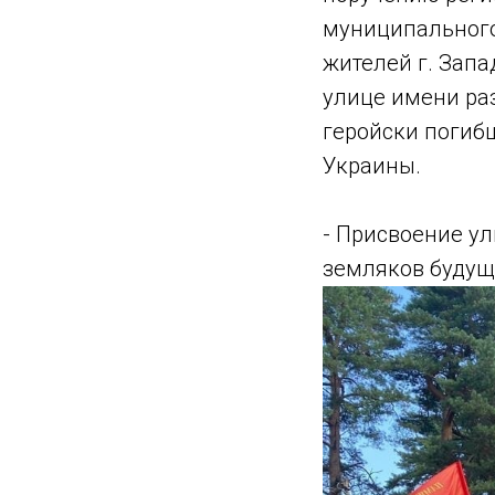
муниципального
жителей г. Зап
улице имени ра
геройски погибш
Украины.
- Присвоение у
земляков будущ