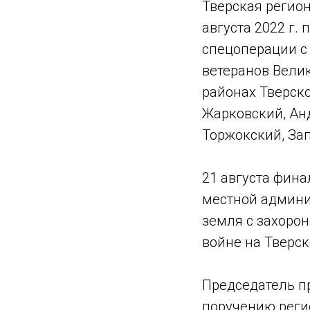
Тверская регион
августа 2022 г.
спецоперации с
ветеранов Велик
районах Тверско
Жарковский, Ан
Торжокский, За
21 августа фин
местной админи
земля с захоро
войне на Тверск
Председатель п
поручению реги