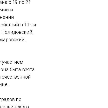
на с 19 по 21
рмии и
онений
ействий в 11-ти
, Нелидовский,
ижаровский,
с участием
она быта взята
Отечественной
ине.
градов по
днодвинского