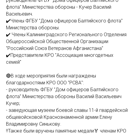
руководитель ФГБУ "Дома офицеров Балтийского
флота" Министерства обороны - Кучер Василий
Васильевич.
✔️Члены ФГБУ "Дома офицеров Балтийского флота"
Министерства обороны.
✔️ Члены Калининградского Регионального Отделения
Общероссийской Общественной Организации
"Российский Союз Ветеранов Афганистана"
✔️Представители КРО "Ассоциация многодетных
семей"
🔴В ходе мероприятия были награждены
благодарностями КРО ООО "РСВА":
- руководитель ФГБУ "Дом офицеров Балтийского
флота" Министерства обороны Василий Васильевич
Кучер;
- заведующая музеем боевой славы 11-й гвардейской
общевойсковой Краснознаменной армии Елену
Владимировну Синькову.
‼️Также были вручены памятные медали🏅 членам КРО