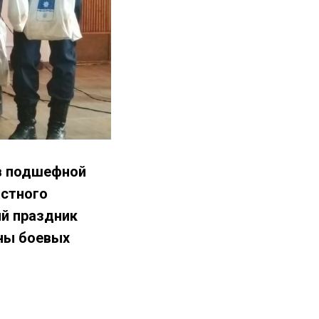
 в подшефной
астного
ий праздник
аны боевых