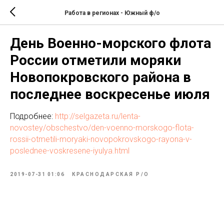
Работа в регионах - Южный ф/о
День Военно-морского флота
России отметили моряки
Новопокровского района в
последнее воскресенье июля
Подробнее:
http://selgazeta.ru/lenta-
novostey/obschestvo/den-voenno-morskogo-flota-
rossii-otmetili-moryaki-novopokrovskogo-rayona-v-
poslednee-voskresene-iyulya.html
2019-07-31 01:06
КРАСНОДАРСКАЯ Р/О