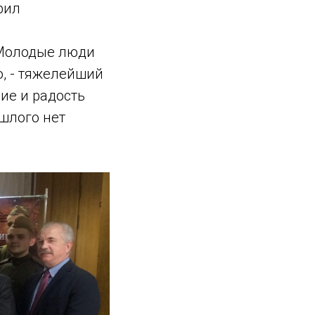
рил
«Молодые люди
го, - тяжелейший
ние и радость
шлого нет