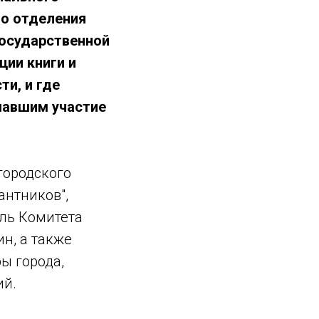
го отделения
Государственной
ции книги и
и, и где
мавшим участие
городского
антников",
ль Комитета
н, а также
ы города,
ий.