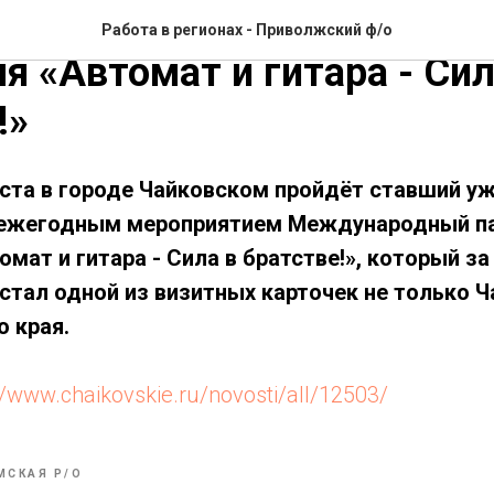
ий вновь примет участни
Работа в регионах - Приволжский ф/о
я «Автомат и гитара - Сил
!»
уста в городе Чайковском пройдёт ставший у
ежегодным мероприятием Международный па
мат и гитара - Сила в братстве!», который за 
стал одной из визитных карточек не только Ча
о края.
://www.chaikovskie.ru/novosti/all/12503/
МСКАЯ Р/О