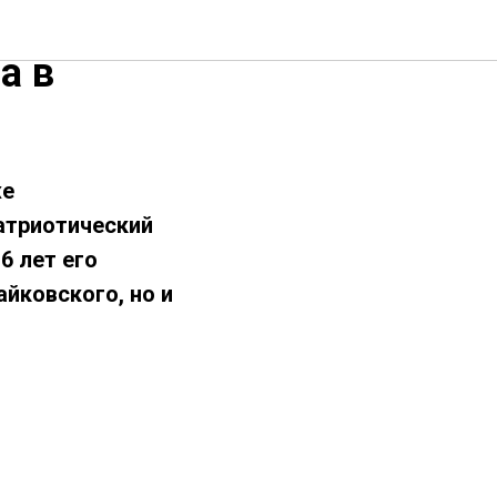
ков
а в
же
триотический
6 лет его
йковского, но и