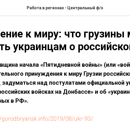
Работа в регионах - Центральный ф/о
ние к миру: что грузины 
ть украинцам о российско
вщина начала «Пятидневной войны» (или «войн
ельного принуждения к миру Грузии российс
 задуматься над постулатами официальной у
российских войсках на Донбассе» и об «украи
ых в РФ».
://gorodbryansk.info/2019/08/ukr-93/