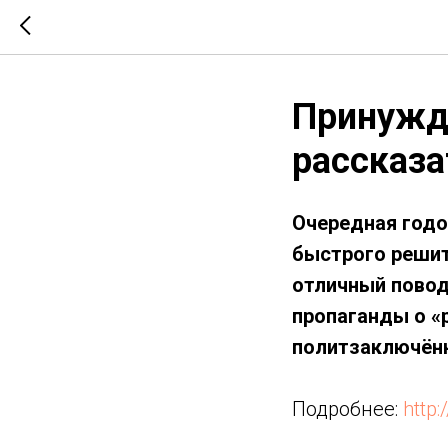
Принужде
рассказа
Очередная годо
быстрого решит
отличный повод
пропаганды о «
политзаключённ
Подробнее:
http