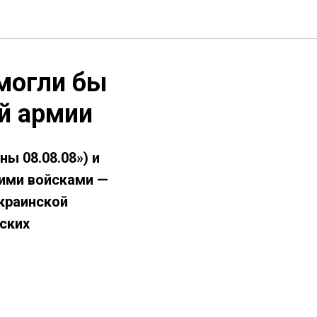
могли бы
й армии
ы 08.08.08») и
кими войсками —
краинской
нских