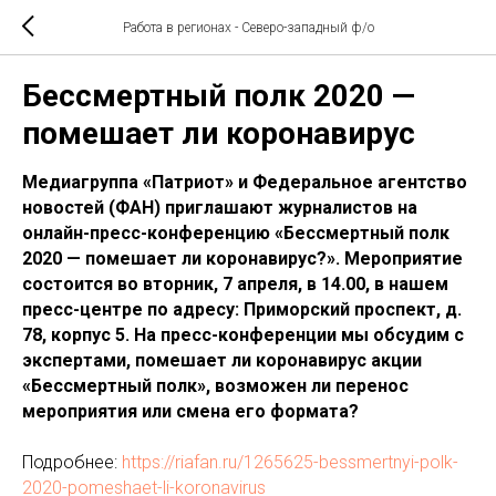
Работа в регионах - Северо-западный ф/о
Бессмертный полк 2020 —
помешает ли коронавирус
Медиагруппа «Патриот» и Федеральное агентство
новостей (ФАН) приглашают журналистов на
онлайн-пресс-конференцию «Бессмертный полк
2020 — помешает ли коронавирус?». Мероприятие
состоится во вторник, 7 апреля, в 14.00, в нашем
пресс-центре по адресу: Приморский проспект, д.
78, корпус 5. На пресс-конференции мы обсудим с
экспертами, помешает ли коронавирус акции
«Бессмертный полк», возможен ли перенос
мероприятия или смена его формата?
Подробнее:
https://riafan.ru/1265625-bessmertnyi-polk-
2020-pomeshaet-li-koronavirus