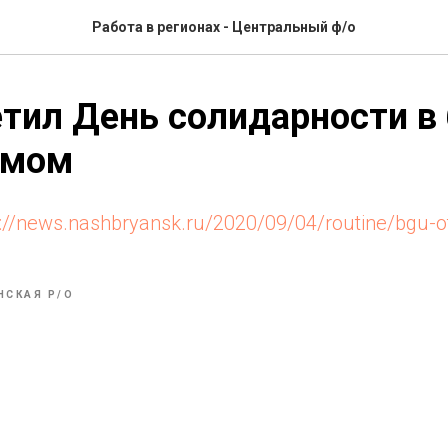
Работа в регионах - Центральный ф/о
тил День солидарности в 
змом
s://news.nashbryansk.ru/2020/09/04/routine/bgu-o
НСКАЯ Р/О