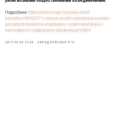
религиозными общественными объединениями.
Подробнее:
https://www.mngz.ru/russia-world-
sensation/3093277-v-serove-proshli-zasedaniya-sovetov-
po-patrioticheskomu-vospitaniyu-i-vzaimodeystviyu-s-
nacionalnymi-i-religioznymi-obedineniyami.html
2017-06-29 12:44
СВЕРДЛОВСКАЯ P/O